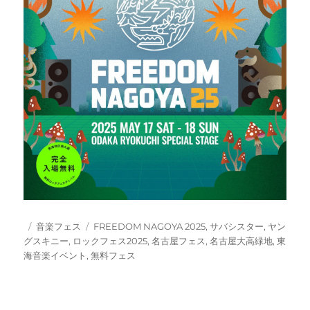
投
カ
タ
音楽フェス
FREEDOM NAGOYA 2025
,
サバシスター
,
ヤン
稿
テ
グ
グスキニー
,
ロックフェス2025
,
名古屋フェス
,
名古屋大高緑地
,
東
日:
ゴ
海音楽イベント
,
無料フェス
リ
ー