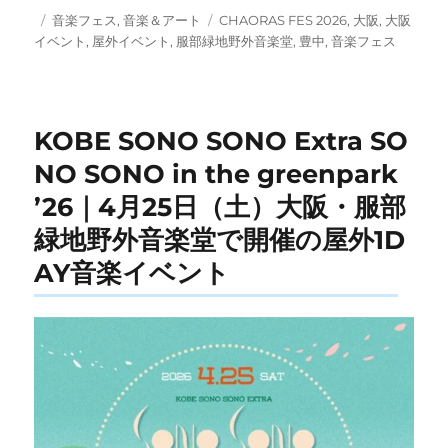
投
カ
タ
音楽フェス
,
音楽＆アート
CHAORAS FES 2026
,
大阪
,
大阪
稿
テ
グ
イベント
,
屋外イベント
,
服部緑地野外音楽堂
,
豊中
,
音楽フェス
日:
ゴ
リ
ー
KOBE SONO SONO Extra SO
NO SONO in the greenpark
’26｜4月25日（土）大阪・服部
緑地野外音楽堂で開催の屋外1D
AY音楽イベント