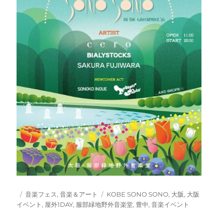
投
カ
タ
音楽フェス
,
音楽＆アート
KOBE SONO SONO
,
大阪
,
大阪
稿
テ
グ
イベント
,
屋外1DAY
,
服部緑地野外音楽堂
,
豊中
,
音楽イベント
日:
ゴ