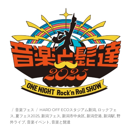
投
カ
タ
音楽フェス
HARD OFF ECOスタジアム新潟
,
ロックフェ
稿
テ
グ
ス
,
夏フェス2025
,
新潟フェス
,
新潟市中央区
,
新潟空港
,
新潟駅
,
野
日:
ゴ
外ライブ
,
音楽イベント
,
音楽と髭達
リ