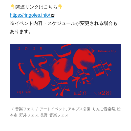
関連リンクはこちら
https://ringofes.info/
※イベント内容・スケジュールが変更される場合も
あります。
投
カ
タ
音楽フェス
アートイベント
,
アルプス公園
,
りんご音楽祭
,
松
稿
テ
グ
本市
,
野外フェス
,
長野
,
音楽フェス
日:
ゴ
リ