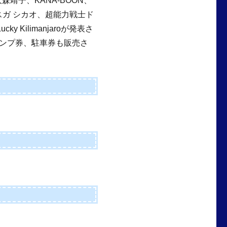
大森靖子、KANA-BOON、
スガ シカオ、超能力戦士ド
y Kilimanjaroが発表さ
ンプ券、駐車券も販売さ