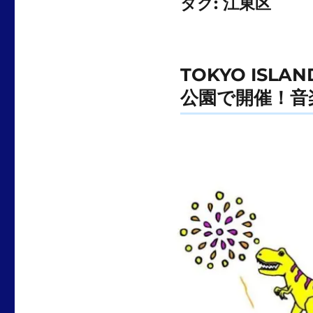
タグ:
江東区
TOKYO ISL
公園で開催！音