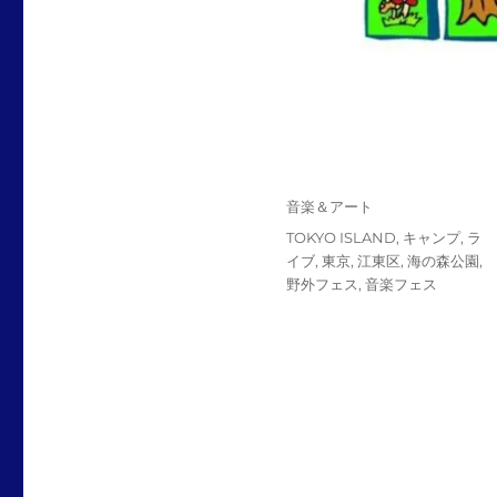
投
カ
音楽＆アート
稿
テ
タ
TOKYO ISLAND
,
キャンプ
,
ラ
日:
ゴ
グ
イブ
,
東京
,
江東区
,
海の森公園
,
リ
野外フェス
,
音楽フェス
ー