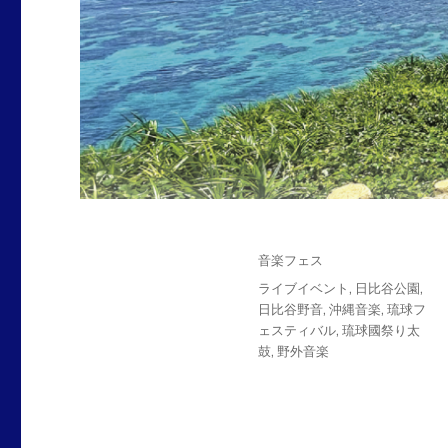
投
カ
音楽フェス
稿
テ
タ
ライブイベント
,
日比谷公園
,
日:
ゴ
グ
日比谷野音
,
沖縄音楽
,
琉球フ
リ
ェスティバル
,
琉球國祭り太
ー
鼓
,
野外音楽