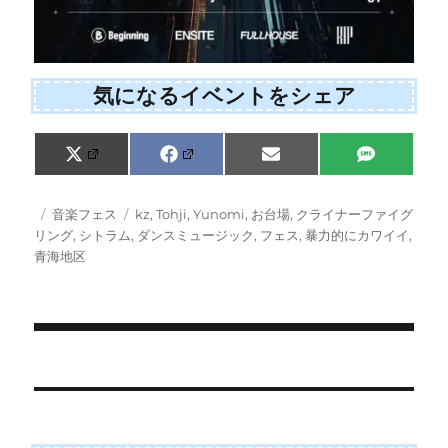
気になるイベントをシェア
Share
Share
Share
Share
X
F
E
S
on
on
on
on
(
a
m
M
T
c
a
S
w
e
i
投
カ
タ
音楽フェス
kz
,
Tohji
,
Yunomi
,
お台場
,
クライナーファイグ
i
b
l
稿
テ
グ
リング
,
シトラム
,
ダンスミュージック
,
フェス
,
暴力的にカワイイ
,
t
o
日:
ゴ
青海地区
t
o
e
k
リ
r
ー
)
投
稿
ナ