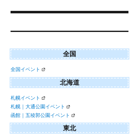
e
k
リ
r
ー
)
投
稿
ナ
ビ
全国
ゲ
全国イベント
ー
シ
北海道
ョ
札幌イベント
ン
札幌｜大通公園イベント
函館｜五稜郭公園イベント
東北