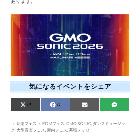
あります。
気になるイベントをシェア
Share
Share
Share
Share
X
F
E
S
on
on
on
on
(
a
m
M
T
c
a
S
w
e
i
投
カ
タ
音楽フェス
EDMフェス
,
GMO SONIC
,
ダンスミュージッ
i
b
l
稿
テ
グ
ク
,
大型音楽フェス
,
屋内フェス
,
幕張メッセ
t
o
日:
ゴ
t
o