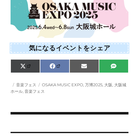
気になるイベントをシェア
Share
Share
Share
Share
X
F
E
S
on
on
on
on
(
a
m
M
T
c
a
S
w
e
i
投
カ
タ
音楽フェス
OSAKA MUSIC EXPO
,
万博2025
,
大阪
,
大阪城
i
b
l
稿
テ
グ
ホール
,
音楽フェス
t
o
日:
ゴ
t
o
e
k
リ
r
ー
)
投
稿