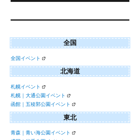
)
投
稿
ナ
ビ
全国
ゲ
全国イベント
ー
シ
北海道
ョ
札幌イベント
ン
札幌｜大通公園イベント
函館｜五稜郭公園イベント
東北
青森｜青い海公園イベント