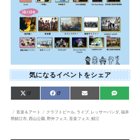
気になるイベントをシェア
Share
Share
Share
Share
X
F
E
S
on
on
on
on
(
a
m
M
T
c
a
S
w
e
i
投
カ
タ
音楽＆アート
クラフトビール
,
ライブ
,
レッサーパンダ
,
福井
i
b
l
稿
テ
グ
県鯖江市
,
西山公園
,
野外フェス
,
音楽フェス
,
鯖江
t
o
日:
ゴ
t
o
e
k
リ
r
ー